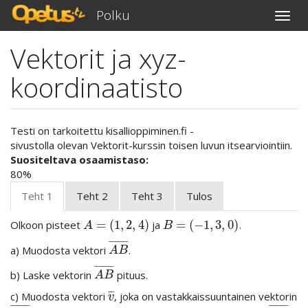
Polku
Toggl
navig
Vektorit ja xyz-
Hyppää
pääsisältöön
koordinaatisto
Testi on tarkoitettu kisallioppiminen.fi -
sivustolla olevan Vektorit-kurssin toisen luvun itsearviointiin.
Suositeltava osaamistaso:
80%
Teht 1
Teht 2
Teht 3
Tulos
=
(
1
,
2
,
4
)
=
(
−
1
,
3
,
0
)
Olkoon pisteet
ja
.
A
=
(
1
,
2
,
4
)
B
=
(
−
1
,
3
,
0
)
A
B
¯
¯
¯
¯
¯
¯
¯
¯
a) Muodosta vektori
.
A
B
¯
A
B
¯
¯
¯
¯
¯
¯
¯
¯
b) Laske vektorin
pituus.
A
B
¯
A
B
¯
¯
¯
c) Muodosta vektori
, joka on vastakkaissuuntainen vektorin
v
¯
v