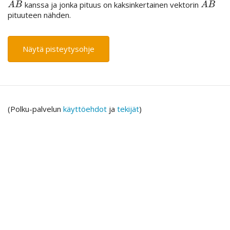
¯
¯
¯
¯
¯
¯
¯
¯
¯
¯
¯
¯
¯
¯
¯
¯
kanssa ja jonka pituus on kaksinkertainen vektorin
A
B
¯
A
B
¯
A
B
A
B
pituuteen nähden.
Näytä pisteytysohje
(Polku-palvelun
käyttöehdot
ja
tekijät
)